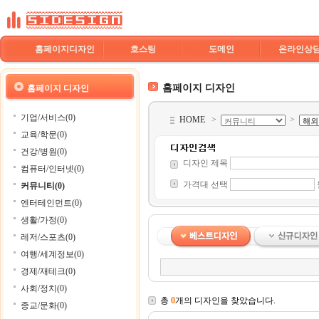
홈페이지디자인
호스팅
도메인
온라인상
홈페이지 디자인
홈페이지 디자인
기업/서비스(0)
HOME
>
>
교육/학문(0)
건강/병원(0)
디자인 제목
컴퓨터/인터넷(0)
가격대 선택
커뮤니티(0)
엔터테인먼트(0)
생활/가정(0)
레저/스포츠(0)
여행/세계정보(0)
경제/재테크(0)
사회/정치(0)
총
0
개의 디자인을 찾았습니다.
종교/문화(0)