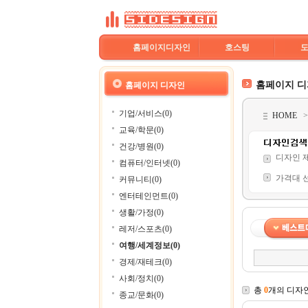
홈페이지디자인
호스팅
홈페이지 
홈페이지 디자인
기업/서비스(0)
HOME
교육/학문(0)
건강/병원(0)
디자인 
컴퓨터/인터넷(0)
가격대 
커뮤니티(0)
엔터테인먼트(0)
생활/가정(0)
레저/스포츠(0)
여행/세계정보(0)
경제/재테크(0)
사회/정치(0)
총
0
개의 디자
종교/문화(0)