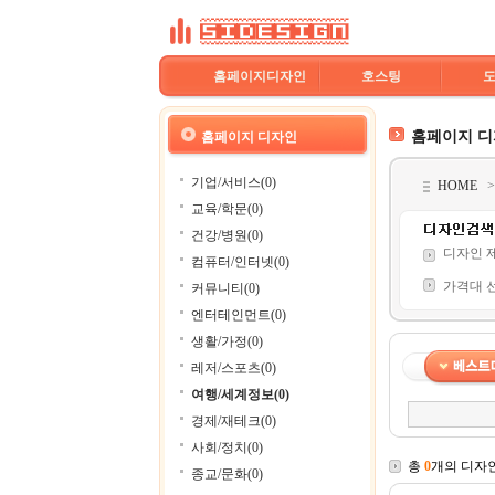
홈페이지디자인
호스팅
홈페이지 
홈페이지 디자인
기업/서비스(0)
HOME
교육/학문(0)
건강/병원(0)
디자인 
컴퓨터/인터넷(0)
가격대 
커뮤니티(0)
엔터테인먼트(0)
생활/가정(0)
레저/스포츠(0)
여행/세계정보(0)
경제/재테크(0)
사회/정치(0)
총
0
개의 디자
종교/문화(0)